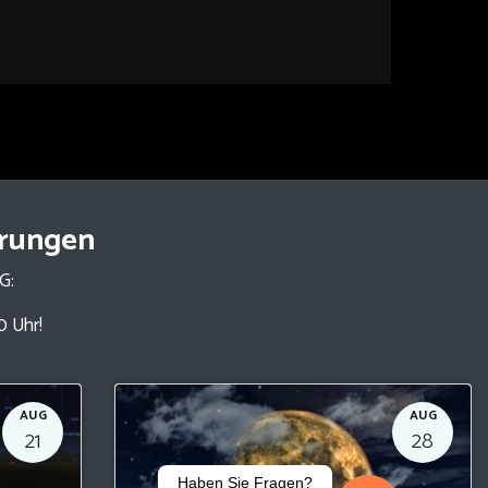
hrungen
NG:
0 Uhr!
AUG
AUG
21
28
Haben Sie Fragen?