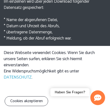
Im einzelnen wird über jeden Download folgender
Datensatz gespeichert:
* Name der abgerufenen Datei,
* Datum und Uhrzeit des Abrufs,
* übertragene Datenmenge,
* Meldung, ob der Abruf erfolgreich war.
Die gespeicherten Daten werden nur zu statistischen
Diese Webseite verwendet Cookies. Wenn Sie durch
Zwecken ausgewertet. Eine Weitergabe an Dritte findet
unsere Seiten surfen, erklären Sie sich hiermit
nicht statt.
einverstanden.
Eine Widerspruchsmöglichkeit gibt es unter
Darüber hinaus wird vorläufig aus technischen Gründen
DATENSCHUTZ
.
auch die IP-Adresse gespeichert; eine nutzerbezogene
Auswertung findet nicht statt.
Haben Sie Fragen?
Beim Aufruf einzelner Seiten werden so genannte
Cookies akzeptieren
temporäre Cookies verwendet, um die Navigation zu